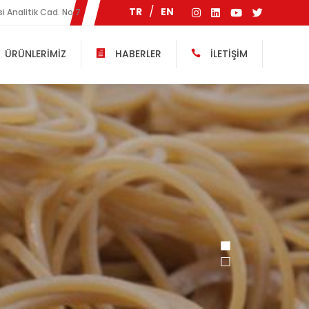
TR
EN
i Analitik Cad. No:7
ÜRÜNLERİMİZ
HABERLER
İLETİŞİM