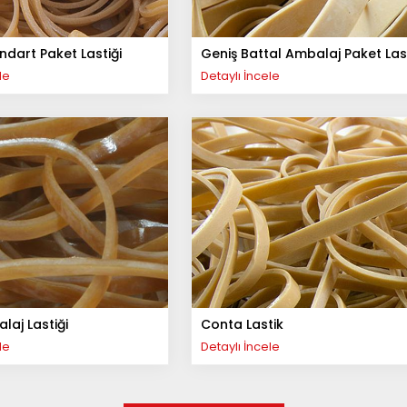
dart Paket Lastiği
Geniş Battal Ambalaj Paket Last
le
Detaylı İncele
aj Lastiği
Conta Lastik
le
Detaylı İncele