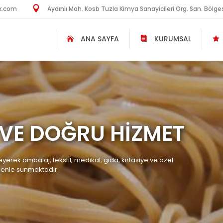
k.com
Aydınlı Mah. Kosb Tuzla Kimya Sanayicileri Org. San. Bölges
ANA SAYFA
KURUMSAL
I VE DOĞRU HİZMET
yerek ambalaj, tekstil, medikal, gıda, kırtasiye ve özel
özenle sunmaktadır.