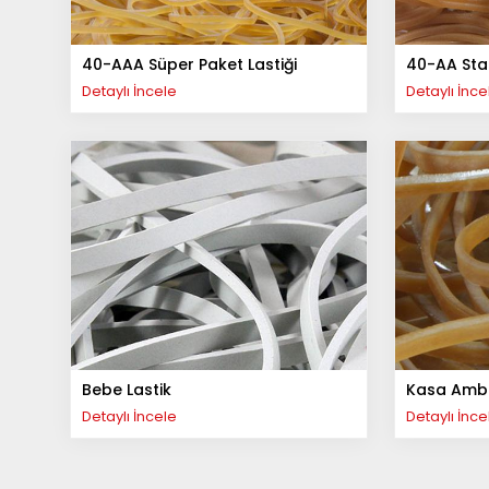
40-AAA Süper Paket Lastiği
40-AA Stan
Detaylı İncele
Detaylı İnce
Bebe Lastik
Kasa Ambal
Detaylı İncele
Detaylı İnce