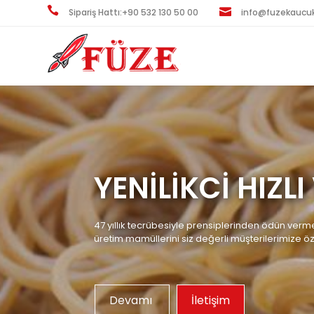
Sipariş Hattı:+90 532 130 50 00
info@fuzekaucu
YENİLİKCİ HIZL
47 yıllık tecrübesiyle prensiplerinden ödün verme
üretim mamüllerini siz değerli müşterilerimize 
Devamı
İletişim