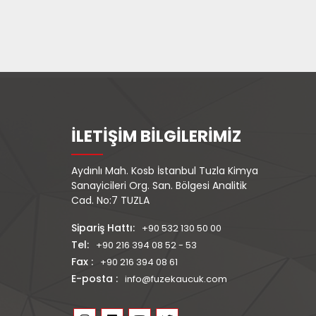
İLETİŞİM BİLGİLERİMİZ
Aydınlı Mah. Kosb İstanbul Tuzla Kimya
Sanayicileri Org. San. Bölgesi Analitik
Cad. No:7 TUZLA
Sipariş Hattı:
+90 532 130 50 00
Tel:
+90 216 394 08 52 - 53
Fax :
+90 216 394 08 61
E-posta :
info@fuzekaucuk.com